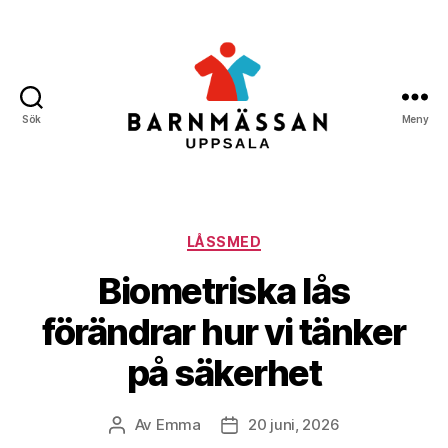
Sök
Meny
Barnmässan
Uppsala
Kategorier
LÅSSMED
Biometriska lås
förändrar hur vi tänker
på säkerhet
Av
Emma
20 juni, 2026
Inläggsförfattare
Inläggsdatum