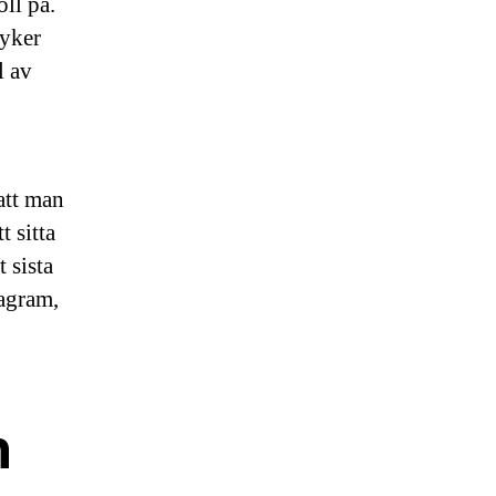
ll på.
dyker
l av
att man
t sitta
 sista
tagram,
n