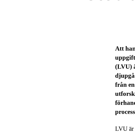
Att ha
uppgif
(LVU) 
djupgåe
från en
utforsk
förhand
process
LVU är 