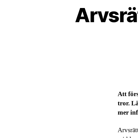
Arvsrä
Att för
tror. 
mer inf
Arvsrät