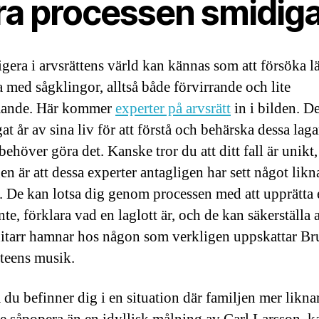
ra processen smidig
igera i arvsrättens värld kan kännas som att försöka lä
a med sågklingor, alltså både förvirrande och lite
ande. Här kommer
experter på arvsrätt
in i bilden. D
gat år av sina liv för att förstå och behärska dessa lagar
behöver göra det. Kanske tror du att ditt fall är unikt
en är att dessa experter antagligen har sett något lik
e. De kan lotsa dig genom processen med att upprätta 
te, förklara vad en laglott är, och de kan säkerställa a
itarr hamnar hos någon som verkligen uppskattar Br
teens musik.
du befinner dig i en situation där familjen mer likna