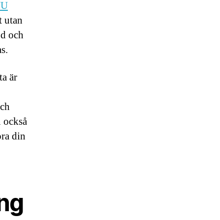
VU
t utan
öd och
as.
ta är
och
n också
öra din
ng