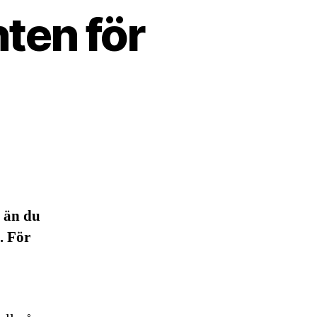
ten för
e än du
. För