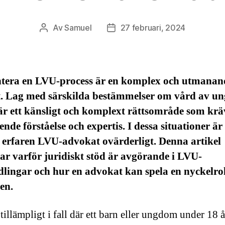
Av
Samuel
27 februari, 2024
Inläggsförfattare
Inläggsdatum
ntera en LVU-process är en komplex och utmanan
t. Lag med särskilda bestämmelser om vård av u
är ett känsligt och komplext rättsområde som krä
nde förståelse och expertis. I dessa situationer är
 erfaren LVU-advokat ovärderligt. Denna artikel
ar varför juridiskt stöd är avgörande i LVU-
lingar och hur en advokat kan spela en nyckelrol
en.
tillämpligt i fall där ett barn eller ungdom under 18 å