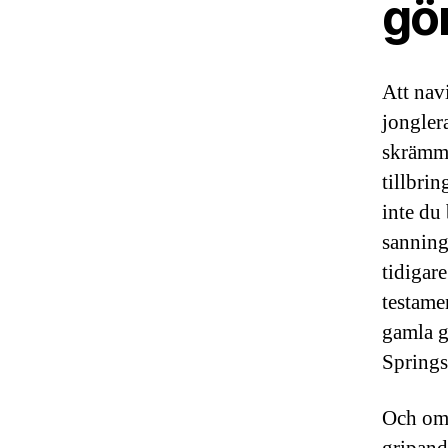
gö
Att nav
jongler
skrämm
tillbrin
inte du 
sanning
tidigar
testamen
gamla g
Springs
Och om 