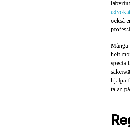
labyrin
advoka
också e
professi
Många g
helt mö
special
säkerstä
hjälpa t
talan på
Re