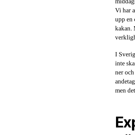
middags
Vi har a
upp en o
kakan. M
verklig
I Sveri
inte ska
ner och 
andetag
men det
Exp