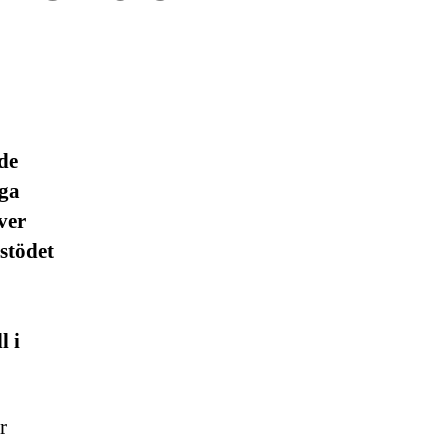
de
nga
ver
 stödet
l i
r