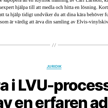
e såpopera än en idyllisk målning av Carl Larsson, k
sexpert hjälpa till att medla och hitta en lösning. Kort
tt ta hjälp tidigt undviker du att dina kära behöver 
som är värdig att ärva din samling av Elvis-vinylskiv
Kategorier
JURIDIK
a i LVU-proce
av en erfaren a