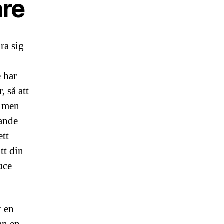
are
ra sig
e har
, så att
, men
nande
ett
tt din
uce
r en