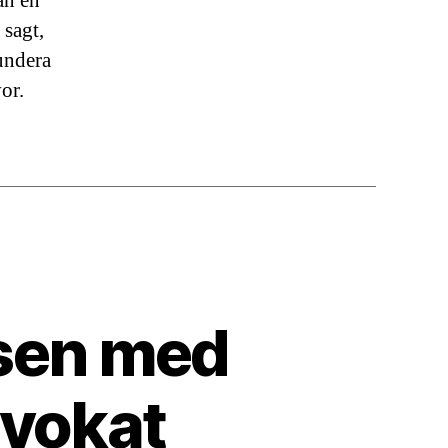
an en
 sagt,
fundera
or.
ssen med
dvokat