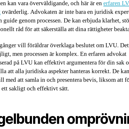
ten kan vara överväldigande, och här är en
erfaren L
t
ovärderlig. Advokaten är inte bara en juridisk exper
n guide genom processen. De kan erbjuda klarhet, st
onellt råd för att säkerställa att dina rättigheter beakt
ånger vill föräldrar överklaga beslutet om LVU. Det
jligt, men processen är komplex. En erfaren advokat
iserad på LVU kan effektivt argumentera för din sak 
lla att alla juridiska aspekter hanteras korrekt. De ka
ill med att samla in och presentera bevis, liksom att f
 ett sakligt och effektivt sätt.
gelbunden omprövni