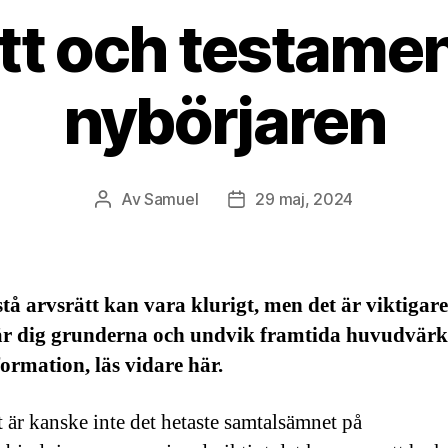
tt och testamen
nybörjaren
Av
Samuel
29 maj, 2024
Inläggsförfattare
Inläggsdatum
stå arvsrätt kan vara klurigt, men det är viktigar
Lär dig grunderna och undvik framtida huvudvärk
ormation, läs vidare här.
t är kanske inte det hetaste samtalsämnet på