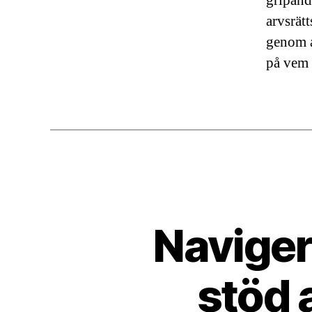
gripand
arvsrätt
genom a
på vem 
Naviger
stöd 