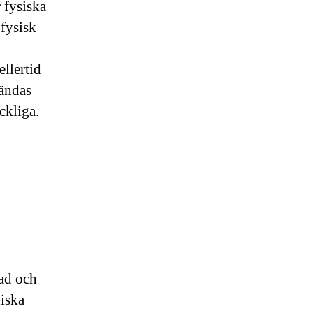
 fysiska
 fysisk
ellertid
vändas
ckliga.
dad och
diska