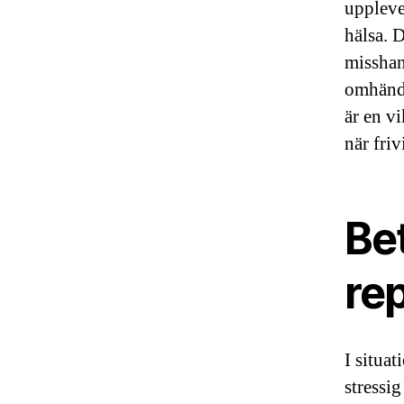
uppleve
hälsa. D
misshan
omhände
är en v
när friv
Bet
re
I situa
stressig