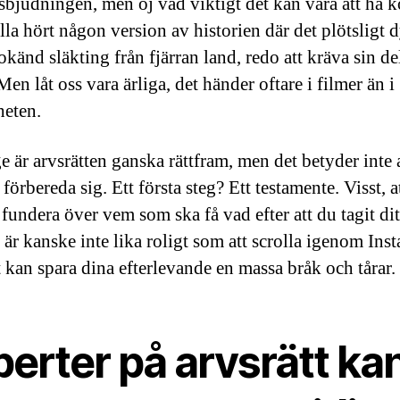
bjudningen, men oj vad viktigt det kan vara att ha ko
lla hört någon version av historien där det plötsligt 
känd släkting från fjärran land, redo att kräva sin de
en låt oss vara ärliga, det händer oftare i filmer än i
heten.
ge är arvsrätten ganska rättfram, men det betyder inte 
 förbereda sig. Ett första steg? Ett testamente. Visst, at
fundera över vem som ska få vad efter att du tagit ditt
 är kanske inte lika roligt som att scrolla igenom Ins
 kan spara dina efterlevande en massa bråk och tårar.
erter på arvsrätt ka