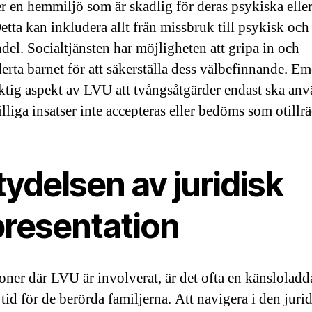
r en hemmiljö som är skadlig för deras psykiska eller
etta kan inkludera allt från missbruk till psykisk och
del. Socialtjänsten har möjligheten att gripa in och
rta barnet för att säkerställa dess välbefinnande. Em
iktig aspekt av LVU att tvångsåtgärder endast ska an
illiga insatser inte accepteras eller bedöms som otillrä
ydelsen av juridisk
presentation
tioner där LVU är involverat, är det ofta en känslolad
 tid för de berörda familjerna. Att navigera i den juri