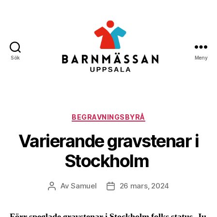
Sök
Meny
Barnmässan
Uppsala
Kategorier
BEGRAVNINGSBYRÅ
Varierande gravstenar i
Stockholm
Av
Samuel
26 mars, 2024
Inläggsförfattare
Inläggsdatum
Förr speglade gravstenar i Stockholm folks status. Ju